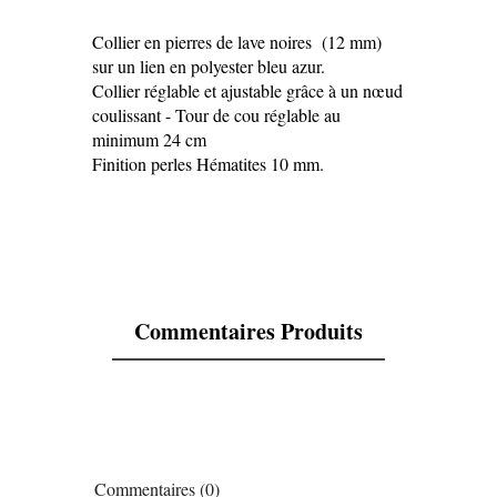
Collier en pierres de lave noires (12 mm)
sur un lien en polyester bleu azur.
Collier réglable et ajustable grâce à un nœud
Référence
COST
coulissant - Tour de cou réglable au
En stock
1 Article
minimum 24 cm
Finition perles Hématites 10 mm.
Commentaires Produits
Commentaires (0)