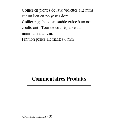
Collier en pierres de lave violettes (12 mm)
sur un lien en polyester doré.
Collier réglable et ajustable grâce à un nœud
Référence
COPL
coulissant . Tour de cou réglable au
En stock
1 Article
minimum à 24 cm.
Finition perles Hématites 6 mm
Commentaires Produits
Commentaires (0)