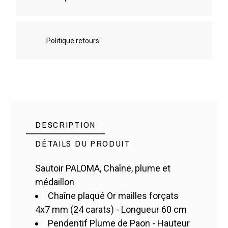
Politique retours
DESCRIPTION
DÉTAILS DU PRODUIT
Sautoir PALOMA, Chaîne, plume et
médaillon
COPA
Référence
Chaîne plaqué Or mailles forçats
1 Article
En stock
4x7 mm (24 carats) - Longueur 60 cm
Pendentif Plume de Paon - Hauteur