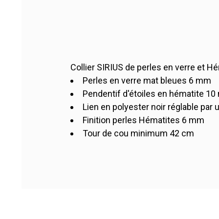
Collier SIRIUS de perles en verre et H
Perles en verre mat bleues 6 mm
COSI
Référence
Pendentif d'étoiles en hématite 10
1 Article
En stock
Lien en polyester noir réglable pa
Finition perles Hématites 6 mm
Tour de cou minimum 42 cm