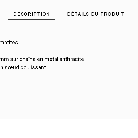
DESCRIPTION
DÉTAILS DU PRODUIT
ématites
 mm sur chaîne en métal anthracite
r un nœud coulissant