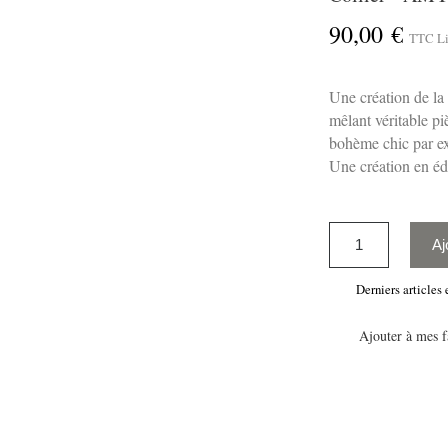
90,00 €
TTC
Li
Une création de l
mêlant véritable pi
bohème chic par e
Une création en édi
Aj
Derniers articles 
Ajouter à mes f