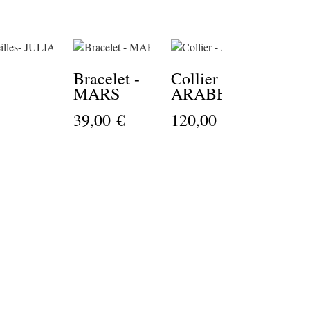
Bracelet -
Collier -
Co
MARS
ARABELLA
V
39,00 €
120,00 €
79