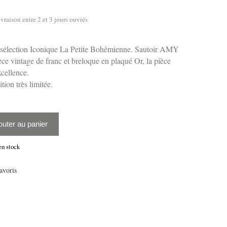
vraison entre 2 et 3 jours ouvrés
a sélection Iconique La Petite Bohêmienne. Sautoir AMY
èce vintage de franc et breloque en plaqué Or, la pièce
xcellence.
tion très limitée.
outer au panier
en stock
avoris