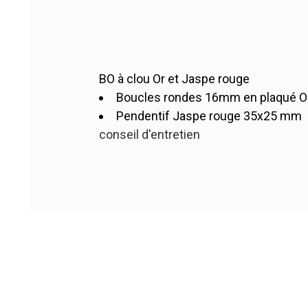
BO à clou Or et Jaspe rouge
Boucles rondes 16mm en plaqué Or 2
BOJU
Référence
Pendentif Jaspe rouge 35x25 mm
1 Article
En stock
conseil d'entretien